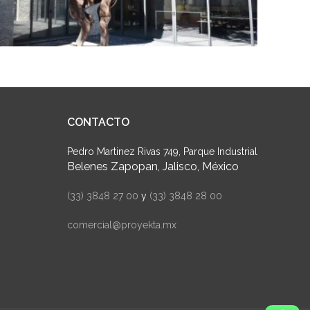
CONTACTO
Pedro Martinez Rivas 749, Parque Industrial
Belenes Zapopan, Jalisco, México
(33) 3848 27 00
y
(33) 3848 28 00
comercial@proyekta.mx