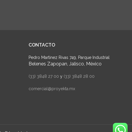
CONTACTO
Pedro Martinez Rivas 749, Parque Industrial
Belenes Zapopan, Jalisco, México
(33) 3848 27 00
y
(33) 3848 28 00
comercial@proyekta.mx